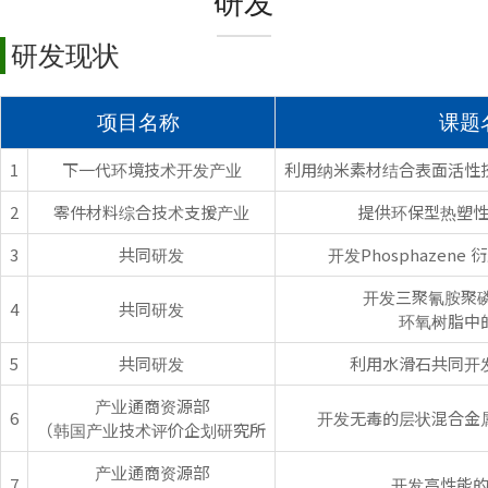
研发
研发现状
项目名称
课题
1
下一代环境技术开发产业
利用纳米素材结合表面活性
2
零件材料综合技术支援产业
提供环保型热塑
3
共同研发
开发Phosphazen
开发三聚氰胺聚
4
共同研发
环氧树脂中
5
共同研发
利用水滑石共同开
产业通商资源部
6
开发无毒的层状混合金
（韩国产业技术评价企划研究所
产业通商资源部
7
开发高性能