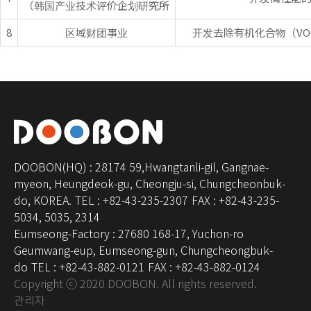
（韩国产业技术评价企划研究所
8
区域财团事业
开发去除有机化合物（V
DOOBON(HQ) : 28174 59,Hwangtanli-gil, Gangnae-
myeon, Heungdeok-gu, Cheongju-si, Chungcheonbuk-
do, KOREA.
TEL : +82-43-235-2307
FAX : +82-43-235-
5034, 5035, 2314
Eumseong-Factory : 27680 168-17, Yuchon-ro
Geumwang-eup, Eumseong-gun, Chungcheongbuk-
do
TEL : +82-43-882-0121
FAX : +82-43-882-0124
Copyright ⓒ 2020 DOOBON. All rights reserved.
관리자