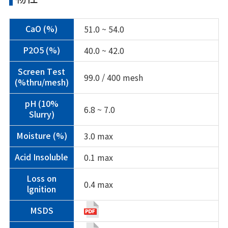
51.0 ~ 54.0
CaO (%)
40.0 ~ 42.0
P2O5 (%)
Screen Test
99.0 / 400 mesh
(%thru/mesh)
pH (10%
6.8 ~ 7.0
Slurry)
3.0 max
Moisture (%)
0.1 max
Acid Insoluble
Loss on
0.4 max
lgnition
MSDS