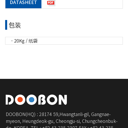
DATASHEET
包装
- 20Kg / 纸袋
DOOBON(HQ) : 28174 59,Hwangtanli-gil, Gangnae-
myeon, Heungdeok-gu, Cheongju-si, Chungcheonbuk-