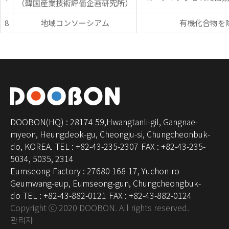
（韓国産業技術評価企画研究所）
8
地域コンソーシアム
有機化合物を
DOOBON(HQ) : 28174 59,Hwangtanli-gil, Gangnae-
myeon, Heungdeok-gu, Cheongju-si, Chungcheonbuk-
do, KOREA.
TEL : +82-43-235-2307
FAX : +82-43-235-
5034, 5035, 2314
Eumseong-Factory : 27680 168-17, Yuchon-ro
Geumwang-eup, Eumseong-gun, Chungcheongbuk-
do
TEL : +82-43-882-0121
FAX : +82-43-882-0124
Copyright ⓒ 2020 DOOBON. All rights reserved.
관리자