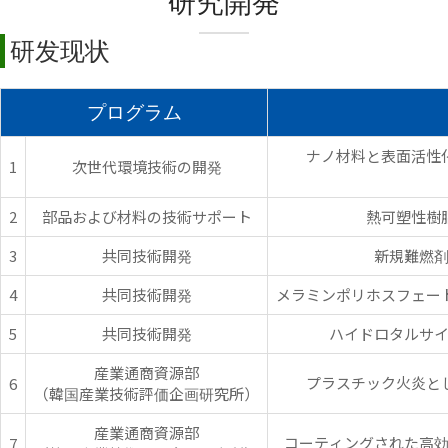
研究開発
研发现状
プログラム
ナノ材料と表面活性
1
次世代環境技術の開発
2
部品および材料の技術サポート
熱可塑性樹
3
共同技術開発
新規難燃
4
共同技術開発
メラミンポリホスフェー
5
共同技術開発
ハイドロタルサ
産業通商資源部
プラスチック火炎と
6
（韓国産業技術評価企画研究所）
産業通商資源部
コーティングされた高
7