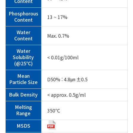
Content
Phosphorous
13 ~ 17%
Content
Water
Max. 0.7%
Content
Water
< 0.01g/100ml
Solubility
(@25℃)
Mean
D50% : 4.8㎛ ±0.5
Particle Size
< approx. 0.5g/ml
Bulk Density
Melting
350℃
Range
MSDS