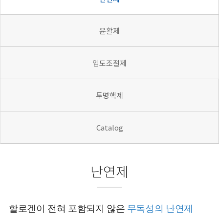
윤활제
입도조절제
투명핵제
Catalog
난연제
할로겐이 전혀 포함되지 않은
무독성의 난연제