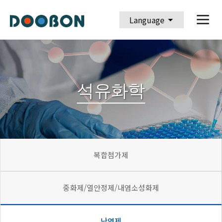
arrow_drop_down
Language
석유화학
복합첨가제
중화제/열안정제/내염소성화제
난연제